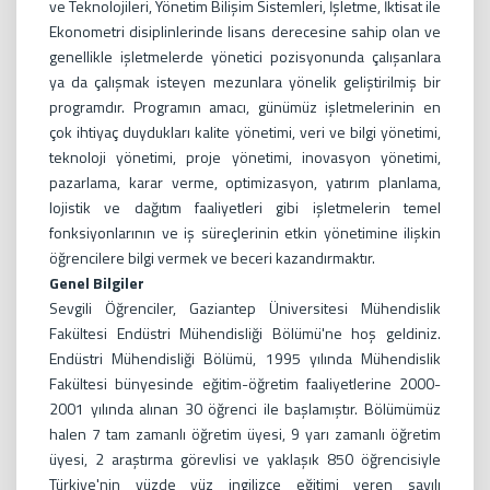
ve Teknolojileri, Yönetim Bilişim Sistemleri, İşletme, İktisat ile
Ekonometri disiplinlerinde lisans derecesine sahip olan ve
genellikle işletmelerde yönetici pozisyonunda çalışanlara
ya da çalışmak isteyen mezunlara yönelik geliştirilmiş bir
programdır. Programın amacı, günümüz işletmelerinin en
çok ihtiyaç duydukları kalite yönetimi, veri ve bilgi yönetimi,
teknoloji yönetimi, proje yönetimi, inovasyon yönetimi,
pazarlama, karar verme, optimizasyon, yatırım planlama,
lojistik ve dağıtım faaliyetleri gibi işletmelerin temel
fonksiyonlarının ve iş süreçlerinin etkin yönetimine ilişkin
öğrencilere bilgi vermek ve beceri kazandırmaktır.
Genel Bilgiler
Sevgili Öğrenciler, Gaziantep Üniversitesi Mühendislik
Fakültesi Endüstri Mühendisliği Bölümü'ne hoş geldiniz.
Endüstri Mühendisliği Bölümü, 1995 yılında Mühendislik
Fakültesi bünyesinde eğitim-öğretim faaliyetlerine 2000-
2001 yılında alınan 30 öğrenci ile başlamıştır. Bölümümüz
halen 7 tam zamanlı öğretim üyesi, 9 yarı zamanlı öğretim
üyesi, 2 araştırma görevlisi ve yaklaşık 850 öğrencisiyle
Türkiye'nin yüzde yüz ingilizce eğitimi veren sayılı