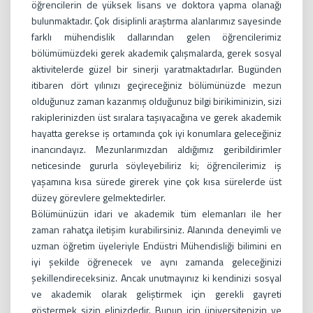
öğrencilerin de yüksek lisans ve doktora yapma olanağı
bulunmaktadır. Çok disiplinli araştırma alanlarımız sayesinde
farklı mühendislik dallarından gelen öğrencilerimiz
bölümümüzdeki gerek akademik çalışmalarda, gerek sosyal
aktivitelerde güzel bir sinerji yaratmaktadırlar. Bugünden
itibaren dört yılınızı geçireceğiniz bölümünüzde mezun
olduğunuz zaman kazanmış olduğunuz bilgi birikiminizin, sizi
rakiplerinizden üst sıralara taşıyacağına ve gerek akademik
hayatta gerekse iş ortamında çok iyi konumlara geleceğiniz
inancındayız. Mezunlarımızdan aldığımız geribildirimler
neticesinde gururla söyleyebiliriz ki; öğrencilerimiz iş
yaşamına kısa sürede girerek yine çok kısa sürelerde üst
düzey görevlere gelmektedirler.
Bölümünüzün idari ve akademik tüm elemanları ile her
zaman rahatça iletişim kurabilirsiniz. Alanında deneyimli ve
uzman öğretim üyeleriyle Endüstri Mühendisliği bilimini en
iyi şekilde öğrenecek ve aynı zamanda geleceğinizi
şekillendireceksiniz. Ancak unutmayınız ki kendinizi sosyal
ve akademik olarak geliştirmek için gerekli gayreti
göstermek sizin elinizdedir. Bunun için üniversitenizin ve