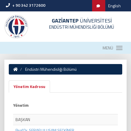
+ 90 342 3172600
English
GAZİANTEP
ÜNİVERSİTESİ
ENDÜSTRİ MÜHENDİSLİĞİ BÖLÜMÜ
MENÜ
Endüstri Mühendisliği Bölümü
Yönetim Kadrosu
Yönetim
BAŞKAN
Prof.Dr. SERAP ULUSAM SEÇKİNER